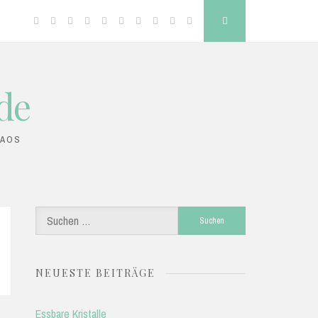
Facebook
Twitter
Google
Linkedin
Instagram
YouTube
Pinterest
Tumblr
VK
RSS
Search
Plus
de
HAOS
Suchen
nach:
NEUESTE BEITRÄGE
Essbare Kristalle