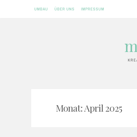
UMBAU
ÜBER UNS
IMPRESSUM
Skip
m
to
content
KRE
Monat:
April 2025