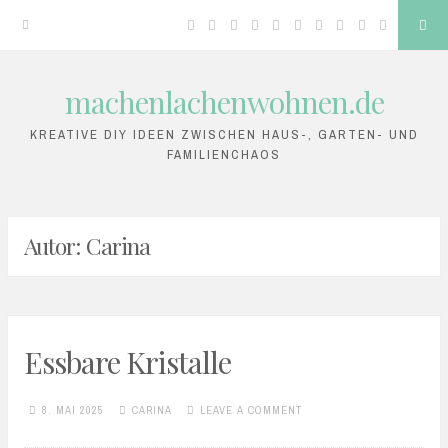
Facebook
Twitter
Google
Linkedin
Instagram
YouTube
Pinterest
Tumblr
VK
RSS
Sea
Plus
machenlachenwohnen.de
Skip
to
KREATIVE DIY IDEEN ZWISCHEN HAUS-, GARTEN- UND
FAMILIENCHAOS
content
Autor:
Carina
Essbare Kristalle
8. MAI 2025
CARINA
LEAVE A COMMENT