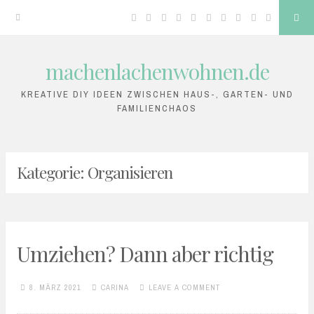
Facebook
Twitter
Google
Linkedin
Instagram
YouTube
Pinterest
Tumblr
VK
RSS
Sea
Plus
machenlachenwohnen.de
Skip
to
KREATIVE DIY IDEEN ZWISCHEN HAUS-, GARTEN- UND
FAMILIENCHAOS
content
Kategorie:
Organisieren
Umziehen? Dann aber richtig
8. MÄRZ 2021
CARINA
LEAVE A COMMENT