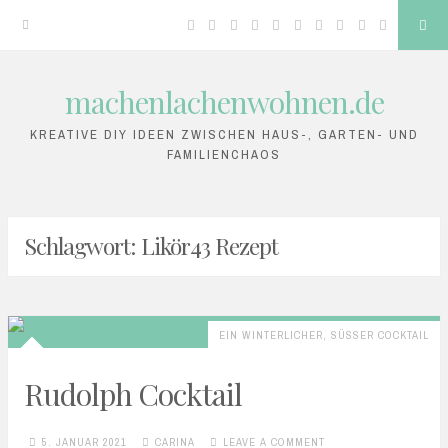
Facebook
Twitter
Google
Linkedin
Instagram
YouTube
Pinterest
Tumblr
VK
RSS
Sea
Plus
machenlachenwohnen.de
Skip
to
KREATIVE DIY IDEEN ZWISCHEN HAUS-, GARTEN- UND
FAMILIENCHAOS
content
Schlagwort:
Likör43 Rezept
EIN WINTERLICHER, SÜSSER COCKTAIL
Rudolph Cocktail
5. JANUAR 2021
CARINA
LEAVE A COMMENT