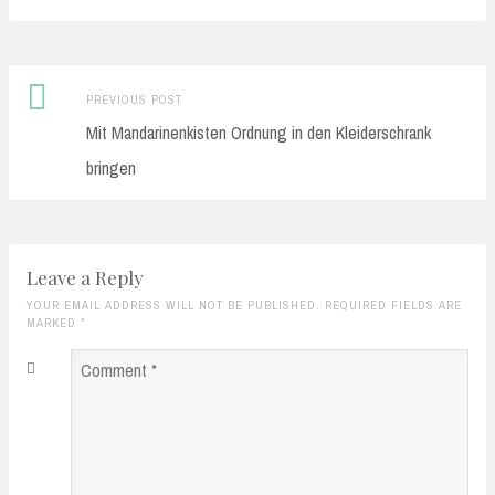
Previous
Post
PREVIOUS POST
post:
Mit Mandarinenkisten Ordnung in den Kleiderschrank
navigation
bringen
Leave a Reply
YOUR EMAIL ADDRESS WILL NOT BE PUBLISHED. REQUIRED FIELDS ARE
MARKED
*
Comment
*