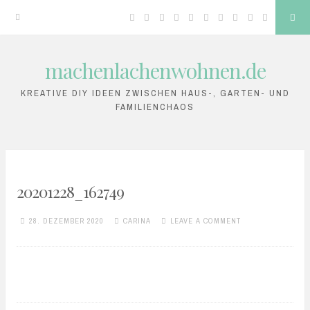
Facebook
Twitter
Google
Linkedin
Instagram
YouTube
Pinterest
Tumblr
VK
RSS
Sea
Plus
machenlachenwohnen.de
Skip
to
KREATIVE DIY IDEEN ZWISCHEN HAUS-, GARTEN- UND
FAMILIENCHAOS
content
20201228_162749
28. DEZEMBER 2020
CARINA
LEAVE A COMMENT