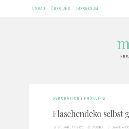
UMBAU
ÜBER UNS
IMPRESSUM
Skip
m
to
content
KRE
DEKORATION
/
FRÜHLING
Flaschendeko selbst
17. JANUAR 2021
CARINA
LEAVE A 