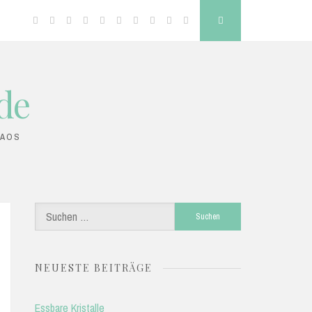
Facebook
Twitter
Google
Linkedin
Instagram
YouTube
Pinterest
Tumblr
VK
RSS
Search
Plus
de
HAOS
Suchen
nach:
NEUESTE BEITRÄGE
Essbare Kristalle