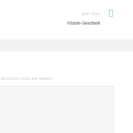
Next
NEXT POST
Post:
Vitamin-Geschenk
. REQUIRED FIELDS ARE MARKED
*